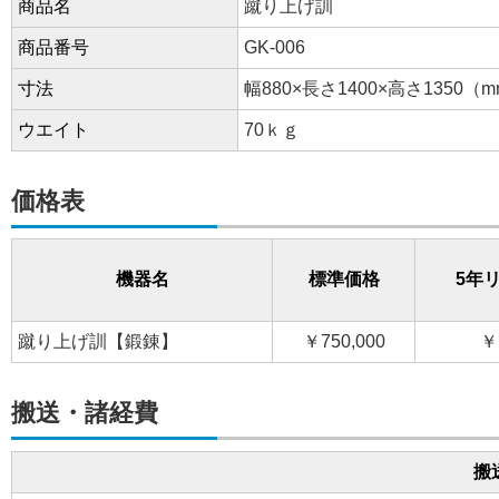
商品名
蹴り上げ訓
商品番号
GK-006
寸法
幅880×長さ1400×高さ1350（
ウエイト
70ｋｇ
価格表
機器名
標準価格
5年
蹴り上げ訓【鍛錬】
￥750,000
￥
搬送・諸経費
搬