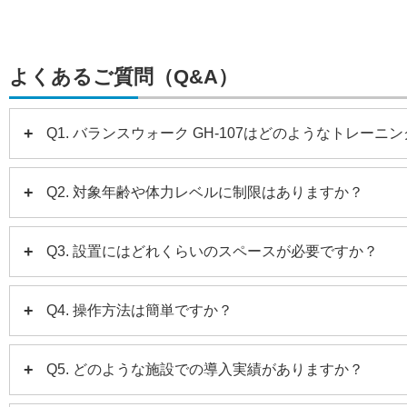
よくあるご質問（Q&A）
Q1. バランスウォーク GH-107はどのようなトレーニ
A. GH-107は、歩行訓練を通じて下肢筋力や体幹バラ
Q2. 対象年齢や体力レベルに制限はありますか？
機器です。特に高齢者の転倒予防やリハビリに適していま
A. 高齢者を中心に、運動初心者から中程度の体力レベル
Q3. 設置にはどれくらいのスペースが必要ですか？
能なため、個人のレベルに応じたトレーニングが可能です
A. 機器の設置寸法はコンパクトな設計で、限られたスペ
Q4. 操作方法は簡単ですか？
は製品ページをご確認ください。
A. はい、スタート・ストップなどの操作はシンプルで、
Q5. どのような施設での導入実績がありますか？
う設計されています。