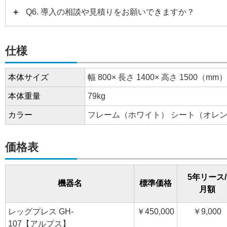
A. 介護施設、デイサービス、リハビリテーションセンタ
Q6. 導入の相談や見積りをお願いできますか？
ています。
A. はい、導入のご相談・レンタル・お見積り・資料請求
仕様
本体サイズ
幅 800× 長さ 1400× 高さ 1500（mm）
本体重量
79kg
カラー
フレーム（ホワイト） シート（オレ
価格表
5年リース/
機器名
標準価格
月額
レッグプレス GH-
￥450,000
￥9,000
107【アルプス】