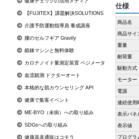
健康チェックの活用メディア
仕様
【FUJITEX】課題解決SOLUTIONS
商品名
介護予防運動指導員 養成講座
商品サイ
腰のセルフギア Gravily
重量
鍛錬マシンと無料体験
耐荷重
カロテノイド量測定装置 ベジメータ
駆動方式
血流観測 ドクターオート
モーター
本格的な肌カウンセリング API
電源
健康で集客イベント
連続使用
ME-BYO（未病）への取り組み
表示パネ
SDGsへの取り組み
表示値
プログラ
健康器具通販はコチラ