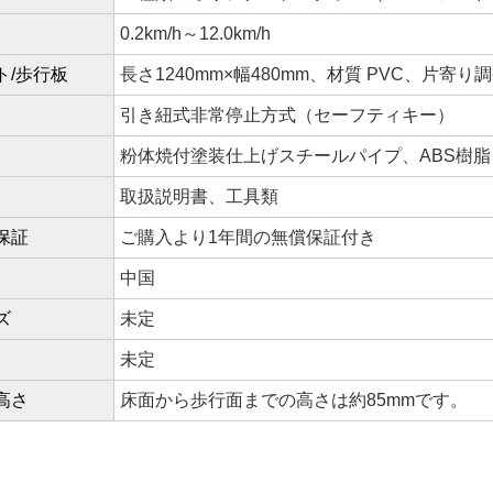
0.2km/h～12.0km/h
ト/歩行板
長さ1240mm×幅480mm、材質 PVC、片寄
引き紐式非常停止方式（セーフティキー）
粉体焼付塗装仕上げスチールパイプ、ABS樹脂
取扱説明書、工具類
保証
ご購入より1年間の無償保証付き
中国
ズ
未定
未定
高さ
床面から歩行面までの高さは約85mmです。