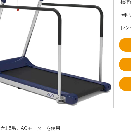
標準
5年
レン
命1.5馬力ACモーターを使用