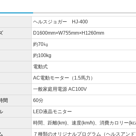
ヘルスジョガー HJ-400
ズ
D1600mm×W755mm×H1260mm
約70㎏
約100kg
電動式
AC電動モーター（1.5馬力）
一般家庭用電源 AC100V
時間
60分
ル
LED液晶モニター
時間、距離(km)、速度(km/h)、消費カロリー(kca
ム
７種類のオリジナルプログラム（ヘルスアンド