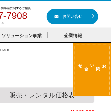
予防事業に関するご相談
7-7908
お問い合せ
00
ソリューション事業
企業情報
-400
せ
お
い
問
合
販売・レンタル価格表