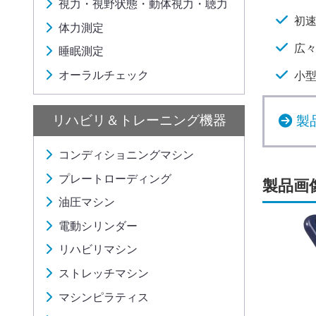
視力・視野状態・動体視力・聴力
初速
体力測定
広
睡眠測定
オーラルチェック
小
リハビリ＆トレーニング機器
製
コンディショニングマシン
プレートローディング
製品画
油圧マシン
電動シリンダー
リハビリマシン
ストレッチマシン
マシンピラティス