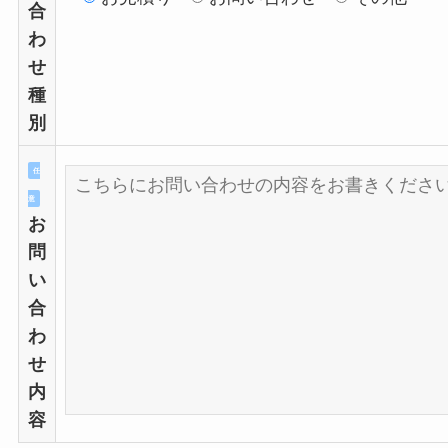
合
わ
せ
種
別
任
意
お
問
い
合
わ
せ
内
容