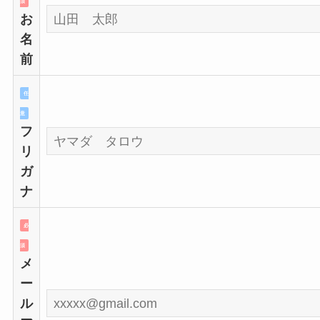
須
お
名
前
任
意
フ
リ
ガ
ナ
必
須
メ
ー
ル