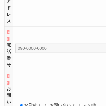
ア
ド
レ
ス
必
須
電
話
番
号
必
須
お
問
い
お見積り
お問い合わせ
その他