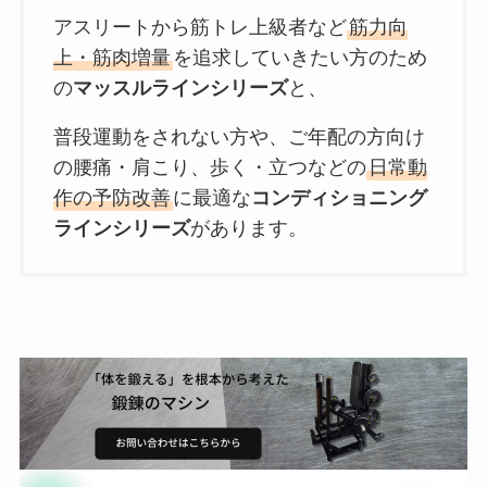
アスリートから筋トレ上級者など
筋力向
上・筋肉増量
を追求していきたい方のため
の
マッスルラインシリーズ
と、
普段運動をされない方や、ご年配の方向け
の腰痛・肩こり、歩く・立つなどの
日常動
作の予防改善
に最適な
コンディショニング
ラインシリーズ
があります。